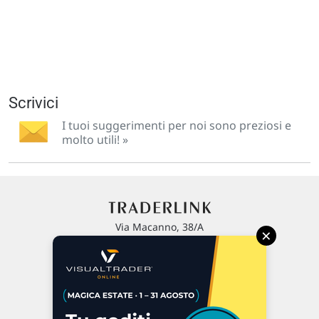
Scrivici
I tuoi suggerimenti per noi sono preziosi e
molto utili! »
Via Macanno, 38/A
×
47923 Rimini
P.IVA 02 452 460 401
Chi siamo
Commenti e segnalazioni