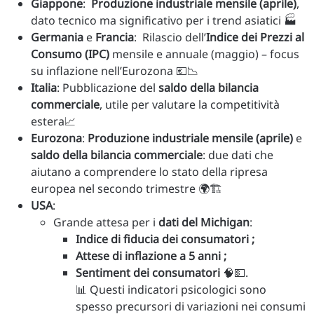
Giappone
:
Produzione industriale mensile (aprile)
,
dato tecnico ma significativo per i trend asiatici 🏭
Germania
e
Francia
: Rilascio dell’
Indice dei Prezzi al
Consumo (IPC)
mensile e annuale (maggio) – focus
su inflazione nell’Eurozona 💶📉
Italia
: Pubblicazione del
saldo della bilancia
commerciale
, utile per valutare la competitività
estera📈
Eurozona
:
Produzione industriale mensile (aprile)
e
saldo della bilancia commerciale
: due dati che
aiutano a comprendere lo stato della ripresa
europea nel secondo trimestre 🌍🏗️
USA
:
Grande attesa per i
dati del Michigan
:
Indice di fiducia dei consumatori ;
Attese di inflazione a 5 anni ;
Sentiment dei consumatori
🧠💵.
📊 Questi indicatori psicologici sono
spesso precursori di variazioni nei consumi