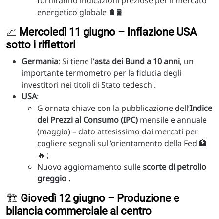
forniranno indicazioni preziose per il mercato
energetico globale 🔋🛢️
📈
Mercoledì 11 giugno – Inflazione USA
sotto i riflettori
Germania
: Si tiene l’
asta dei Bund a 10 anni
, un
importante termometro per la fiducia degli
investitori nei titoli di Stato tedeschi.
USA
:
Giornata chiave con la pubblicazione dell’
Indice
dei Prezzi al Consumo (IPC)
mensile e annuale
(maggio) – dato attesissimo dai mercati per
cogliere segnali sull’orientamento della Fed 🏦
🔥 ;
Nuovo aggiornamento sulle
scorte di petrolio
greggio .
🏗️
Giovedì 12 giugno – Produzione e
bilancia commerciale al centro