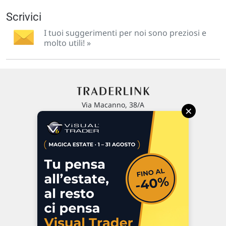
Scrivici
I tuoi suggerimenti per noi sono preziosi e
molto utili! »
Via Macanno, 38/A
×
47923 Rimini
P.IVA 02 452 460 401
Chi siamo
Commenti e segnalazioni
Contattaci