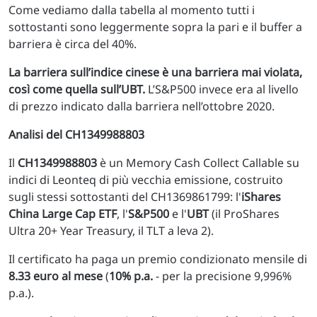
Come vediamo dalla tabella al momento tutti i
sottostanti sono leggermente sopra la pari e il buffer a
barriera è circa del 40%.
La barriera sull’indice cinese è una barriera mai violata,
così come quella sull’UBT.
L’S&P500 invece era al livello
di prezzo indicato dalla barriera nell’ottobre 2020.
Analisi del CH1349988803
Il
CH1349988803
è un Memory Cash Collect Callable su
indici di Leonteq di più vecchia emissione, costruito
sugli stessi sottostanti del CH1369861799: l'
iShares
China Large Cap ETF
, l'
S&P500
e l'
UBT
(il ProShares
Ultra 20+ Year Treasury, il TLT a leva 2).
Il certificato ha paga un premio condizionato mensile di
8.33 euro al mese
(
10% p.a.
- per la precisione 9,996%
p.a.).