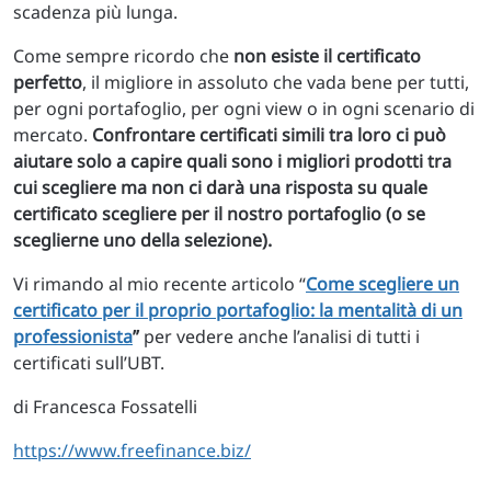
scadenza più lunga.
Come sempre ricordo che
non esiste il certificato
perfetto
, il migliore in assoluto che vada bene per tutti,
per ogni portafoglio, per ogni view o in ogni scenario di
mercato.
Confrontare certificati simili tra loro ci può
aiutare solo a capire quali sono i migliori prodotti tra
cui scegliere ma non ci darà una risposta su quale
certificato scegliere per il nostro portafoglio (o se
sceglierne uno della selezione).
Vi rimando al mio recente articolo “
Come scegliere un
certificato per il proprio portafoglio: la mentalità di un
professionista
”
per vedere anche l’analisi di tutti i
certificati sull’UBT.
di Francesca Fossatelli
https://www.freefinance.biz/