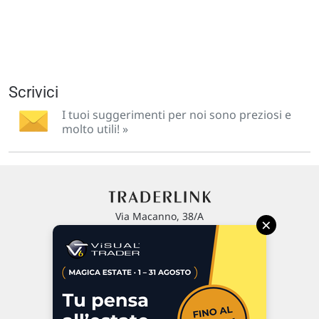
Scrivici
I tuoi suggerimenti per noi sono preziosi e
molto utili! »
Via Macanno, 38/A
×
47923 Rimini
P.IVA 02 452 460 401
Chi siamo
Commenti e segnalazioni