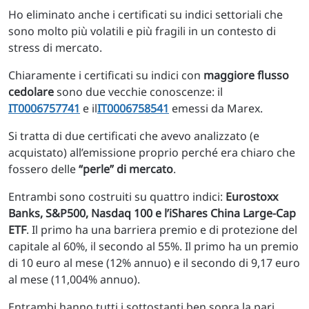
Ho eliminato anche i certificati su indici settoriali che
sono molto più volatili e più fragili in un contesto di
stress di mercato.
Chiaramente i certificati su indici con
maggiore flusso
cedolare
sono due vecchie conoscenze: il
IT0006757741
e il
IT0006758541
emessi da Marex.
Si tratta di due certificati che avevo analizzato (e
acquistato) all’emissione proprio perché era chiaro che
fossero delle
“perle” di mercato
.
Entrambi sono costruiti su quattro indici:
Eurostoxx
Banks, S&P500, Nasdaq 100 e l’iShares China Large-Cap
ETF
. Il primo ha una barriera premio e di protezione del
capitale al 60%, il secondo al 55%. Il primo ha un premio
di 10 euro al mese (12% annuo) e il secondo di 9,17 euro
al mese (11,004% annuo).
Entrambi hanno tutti i sottostanti ben sopra la pari