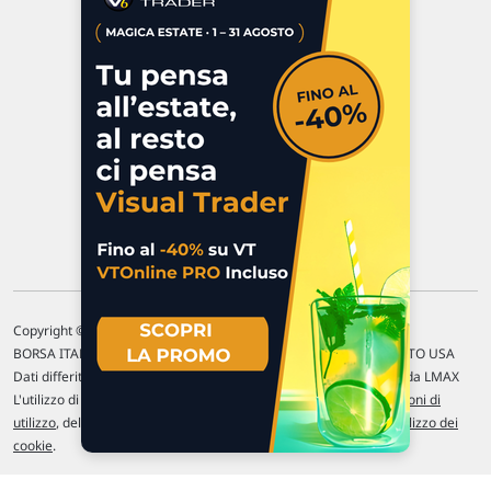
Via Macanno, 38/A
47923 Rimini
P.IVA 02 452 460 401
Chi siamo
Commenti e segnalazioni
Contattaci
Copyright © 1996-2026 Traderlink Italia s.r.l.
BORSA ITALIANA Quotazioni di borsa differite di 15 min. / MERCATO USA
Dati differiti di 15 min. (fonte Intrinio) / FOREX Quotazioni fornite da LMAX
L'utilizzo di questo sito implica l'accettazione delle nostre
Condizioni di
utilizzo
, del
Disclaimer MAR
, delle
Politiche sulla privacy
e dell'
Utilizzo dei
cookie
.