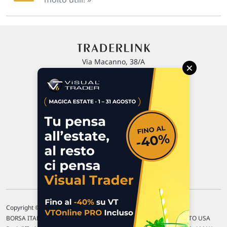
Via Macanno, 38/A
×
47923 Rimini
P.IVA 02 452 460 401
Chi siamo
Commenti e segnalazioni
Contattaci
Copyright © 1996-2026 Traderlink Italia s.r.l.
BORSA ITALIANA Quotazioni di borsa differite di 15 min. / MERCATO USA