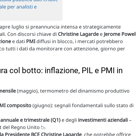
e per analisti e
 apre luglio si preannuncia intensa e strategicamente
li. Con discorsi chiave di
Christine Lagarde
e
Jerome Powel
zione
e dati
PMI
diffusi in blocco, i mercati potrebbero
co tutti i dati da monitorare con attenzione, giorno per
a col botto: inflazione, PIL e PMI in
mensile
(maggio), termometro del dinamismo produttivo
MI composito
(giugno): segnali fondamentali sullo stato di
 annuale e trimestrale (Q1)
e degli
investimenti aziendali
–
it del Regno Unito 📉
la Presidente BCE Christine Lagarde
, che potrebbe offrire