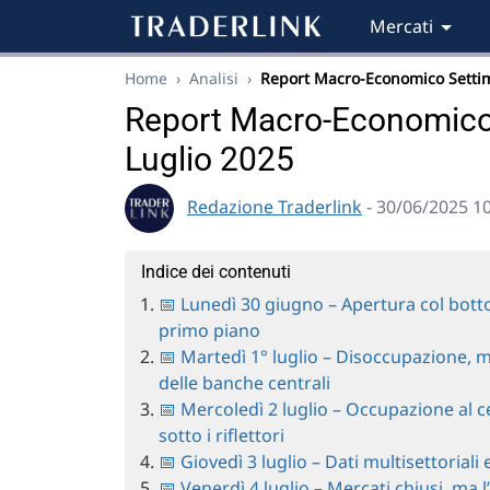
Mercati
Home
›
Analisi
›
Report Macro-Economico Sett
Report Macro-Economico 
Luglio 2025
Redazione Traderlink
- 30/06/2025 1
Indice dei contenuti
📅 Lunedì 30 giugno – Apertura col botto:
primo piano
📅 Martedì 1° luglio – Disoccupazione, m
delle banche centrali
📅 Mercoledì 2 luglio – Occupazione al 
sotto i riflettori
📅 Giovedì 3 luglio – Dati multisettoriali 
📅 Venerdì 4 luglio – Mercati chiusi, ma l