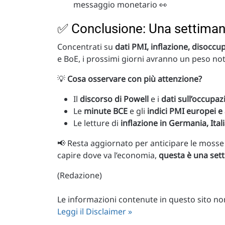
messaggio monetario 👀
✅ Conclusione: Una settimana
Concentrati su
dati PMI, inflazione, disoccu
e BoE, i prossimi giorni avranno un peso not
💡
Cosa osservare con più attenzione?
Il
discorso di Powell
e i
dati sull’occupa
Le
minute BCE
e gli
indici PMI europei e 
Le letture di
inflazione in Germania, Ital
📢 Resta aggiornato per anticipare le mosse
capire dove va l’economia,
questa è una set
(Redazione)
Le informazioni contenute in questo sito non 
Leggi il Disclaimer »