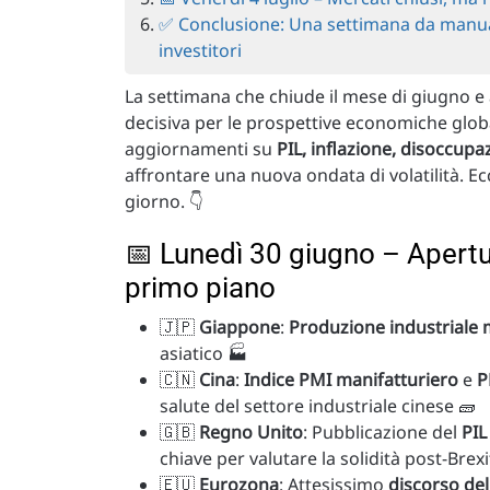
✅ Conclusione: Una settimana da manual
investitori
La settimana che chiude il mese di giugno e
decisiva per le prospettive economiche globa
aggiornamenti su
PIL, inflazione, disoccupa
affrontare una nuova ondata di volatilità. Ec
giorno. 👇
📅 Lunedì 30 giugno – Apertur
primo piano
🇯🇵
Giappone
:
Produzione industriale 
asiatico 🏭
🇨🇳
Cina
:
Indice PMI manifatturiero
e
P
salute del settore industriale cinese 🧱
🇬🇧
Regno Unito
: Pubblicazione del
PIL
chiave per valutare la solidità post-Brex
🇪🇺
Eurozona
: Attesissimo
discorso del