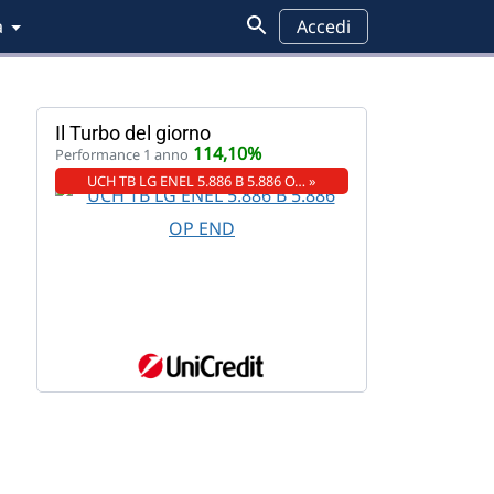
a
Accedi
Il Turbo del giorno
114,10%
Performance 1 anno
UCH TB LG ENEL 5.886 B 5.886 O… »