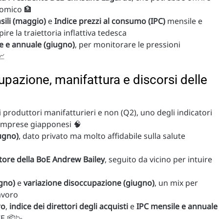
nomico 🏦
sili (maggio)
e
Indice prezzi al consumo (IPC)
mensile e
ire la traiettoria inflattiva tedesca
e e annuale (giugno)
, per monitorare le pressioni
📈
upazione, manifattura e discorsi delle
 produttori manifatturieri e non (Q2), uno degli indicatori
e imprese giapponesi 🧠
ugno)
, dato privato ma molto affidabile sulla salute
tore della BoE Andrew Bailey
, seguito da vicino per intuire
gno)
e
variazione disoccupazione (giugno)
, un mix per
avoro
ro
,
indice dei direttori degli acquisti
e
IPC mensile e annuale
CE 📦📉