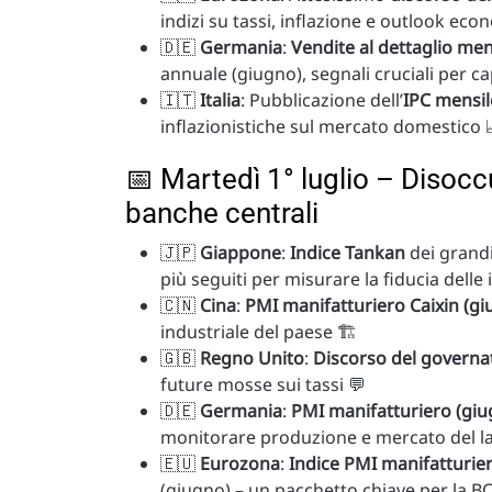
indizi su tassi, inflazione e outlook eco
🇩🇪
Germania
:
Vendite al dettaglio men
annuale (giugno), segnali cruciali per cap
🇮🇹
Italia
: Pubblicazione dell’
IPC mensil
inflazionistiche sul mercato domestico 
📅 Martedì 1° luglio – Disocc
banche centrali
🇯🇵
Giappone
:
Indice Tankan
dei grandi
più seguiti per misurare la fiducia dell
🇨🇳
Cina
:
PMI manifatturiero Caixin (gi
industriale del paese 🏗️
🇬🇧
Regno Unito
:
Discorso del governa
future mosse sui tassi 💬
🇩🇪
Germania
:
PMI manifatturiero (giu
monitorare produzione e mercato del l
🇪🇺
Eurozona
:
Indice PMI manifatturie
(giugno) – un pacchetto chiave per la B