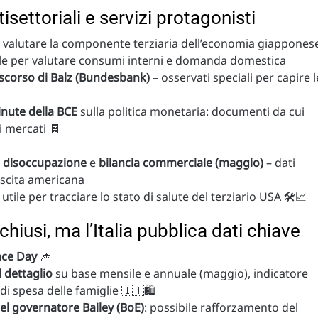
isettoriali e servizi protagonisti
r valutare la componente terziaria dell’economia giappones
ale per valutare consumi interni e domanda domestica
scorso di Balz (Bundesbank)
– osservati speciali per capire l
nute della BCE
sulla politica monetaria: documenti da cui
 mercati 🧾
i disoccupazione
e
bilancia commerciale (maggio)
– dati
escita americana
, utile per tracciare lo stato di salute del terziario USA 🛠️📈
chiusi, ma l’Italia pubblica dati chiave
ce Day
🎆
l dettaglio
su base mensile e annuale (maggio), indicatore
i spesa delle famiglie 🇮🇹🛍️
el governatore Bailey (BoE)
: possibile rafforzamento del