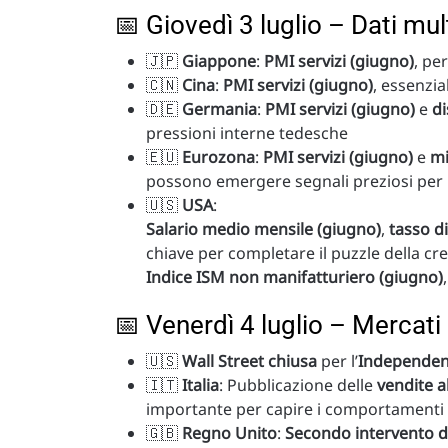
📅 Giovedì 3 luglio – Dati mult
🇯🇵
Giappone
:
PMI servizi (giugno)
, pe
🇨🇳
Cina
:
PMI servizi (giugno)
, essenzi
🇩🇪
Germania
:
PMI servizi (giugno)
e
di
pressioni interne tedesche
🇪🇺
Eurozona
:
PMI servizi (giugno)
e
mi
possono emergere segnali preziosi per i
🇺🇸
USA
:
Salario medio mensile (giugno)
,
tasso d
chiave per completare il puzzle della cr
Indice ISM non manifatturiero (giugno)
📅 Venerdì 4 luglio – Mercati 
🇺🇸
Wall Street chiusa
per l’
Independen
🇮🇹
Italia
: Pubblicazione delle
vendite a
importante per capire i comportamenti d
🇬🇧
Regno Unito
:
Secondo intervento d