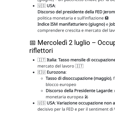
🇺🇸
USA
:
Discorso del presidente della FED Jero
politica monetaria e sull’inflazione 🏦
Indice ISM manifatturiero (giugno)
e
Jo
comprendere crescita e mercato del lav
📅 Mercoledì 2 luglio – Occup
riflettori
🇮🇹
Italia
:
Tasso mensile di occupazion
mercato del lavoro 🇮🇹
🇪🇺
Eurozona
:
Tasso di disoccupazione (maggio)
, 
blocco europeo
Discorso della Presidente Lagarde
:
monetaria europea 🎤
🇺🇸
USA
:
Variazione occupazione non a
decisivo per la FED e per il sentiment di 