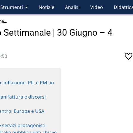
Strumenti
Notizie
Analisi
Video
Didattic
ima…
Settimanale | 30 Giugno – 4
0:50
 inflazione, PIL e PMI in
anifattura e discorsi
centro, Europa e USA
e servizi protagonisti
’Italia pubblica dati chiave