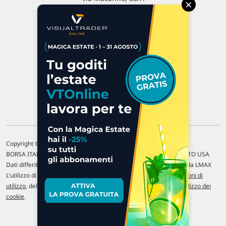
×
47923 Rimini
P.IVA 02 452 460 401
Chi siamo
Commenti e segnalazioni
Contattaci
Copyright © 1996-2026 Traderlink Italia s.r.l.
BORSA ITALIANA Quotazioni di borsa differite di 15 min. / MERCATO USA
Dati differiti di 15 min. (fonte Intrinio) / FOREX Quotazioni fornite da LMAX
L'utilizzo di questo sito implica l'accettazione delle nostre
Condizioni di
utilizzo
, del
Disclaimer MAR
, delle
Politiche sulla privacy
e dell'
Utilizzo dei
cookie
.