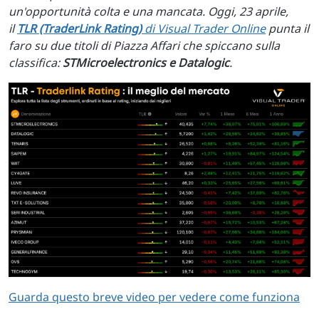
un'opportunità colta e una mancata. Oggi, 23 aprile,
il
TLR (TraderLink Rating)
di Visual Trader Online
punta il
faro su due titoli di Piazza Affari che spiccano sulla
classifica:
STMicroelectronics e Datalogic
.
Guarda questo breve video per vedere come funziona