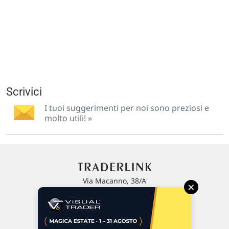
Scrivici
I tuoi suggerimenti per noi sono preziosi e
molto utili! »
Via Macanno, 38/A
×
47923 Rimini
P.IVA 02 452 460 401