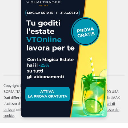
Via Macanno, 38/A
47923 Rimini
P.IVA 02 452 460 401
Chi siamo
Commenti e segnalazioni
Contattaci
Copyright © 1996-2026 Traderlink Italia s.r.l.
BORSA ITALIANA Quotazioni di borsa differite di 15 min. / MERCATO USA
Dati differiti di 15 min. (fonte Intrinio) / FOREX Quotazioni fornite da LMAX
L'utilizzo di questo sito implica l'accettazione delle nostre
Condizioni di
utilizzo
, del
Disclaimer MAR
, delle
Politiche sulla privacy
e dell'
Utilizzo dei
cookie
.