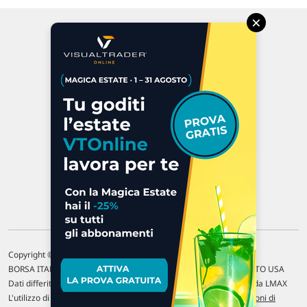
×
Via Macanno, 38/A
47923 Rimini
P.IVA 02 452 460 401
Chi siamo
Commenti e segnalazioni
Contattaci
Copyright © 1996-2026 Traderlink Italia s.r.l.
BORSA ITALIANA Quotazioni di borsa differite di 15 min. / MERCATO USA
Dati differiti di 15 min. (fonte Intrinio) / FOREX Quotazioni fornite da LMAX
L'utilizzo di questo sito implica l'accettazione delle nostre
Condizioni di