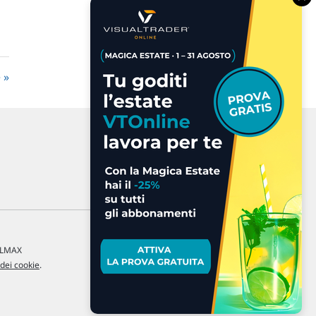
e
a LMAX
 dei cookie
.