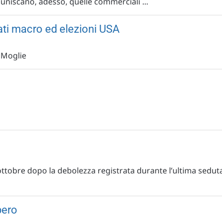
i uniscano, adesso, quelle commerciali ...
 dati macro ed elezioni USA
 Moglie
 ottobre dopo la debolezza registrata durante l’ultima sedut
pero