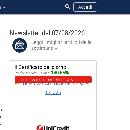
a
Accedi
Newsletter del 07/08/2026
Leggi i migliori articoli della
settimana »
Il Certificato del giorno
140,65%
Performance 1 anno
UCH CW CALL UNICREDIT 62 A 171… »
re
ni
al