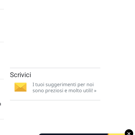
Scrivici
I tuoi suggerimenti per noi
sono preziosi e molto utili! »
a
×