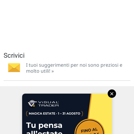
Scrivici
I tuoi suggerimenti per noi sono preziosi e
molto utili! »
×
Via Macanno, 38/A
47923 Rimini
P.IVA 02 452 460 401