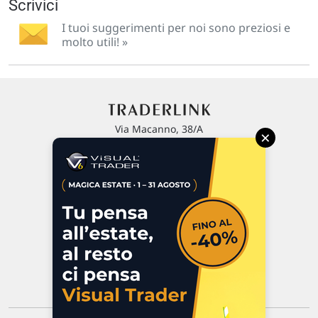
Scrivici
I tuoi suggerimenti per noi sono preziosi e
molto utili! »
Via Macanno, 38/A
×
47923 Rimini
P.IVA 02 452 460 401
Chi siamo
Commenti e segnalazioni
Contattaci