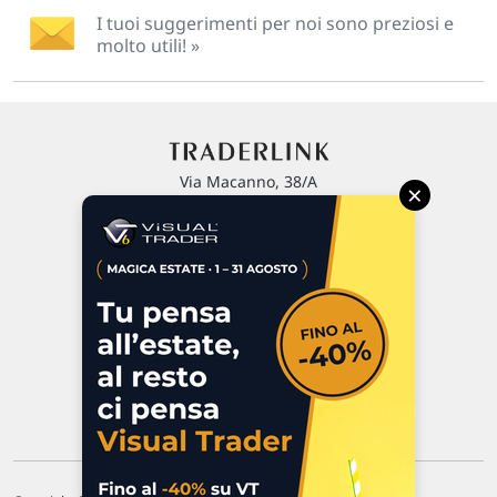
I tuoi suggerimenti per noi sono preziosi e
molto utili! »
Via Macanno, 38/A
×
47923 Rimini
P.IVA 02 452 460 401
Chi siamo
Commenti e segnalazioni
Contattaci