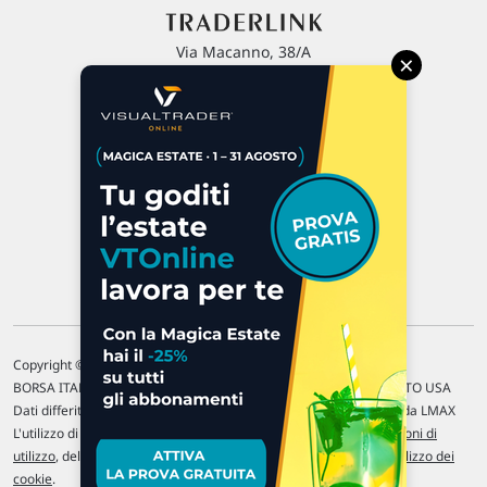
Via Macanno, 38/A
×
47923 Rimini
P.IVA 02 452 460 401
Chi siamo
Commenti e segnalazioni
Contattaci
Copyright © 1996-2026 Traderlink Italia s.r.l.
BORSA ITALIANA Quotazioni di borsa differite di 15 min. / MERCATO USA
Dati differiti di 15 min. (fonte Intrinio) / FOREX Quotazioni fornite da LMAX
L'utilizzo di questo sito implica l'accettazione delle nostre
Condizioni di
utilizzo
, del
Disclaimer MAR
, delle
Politiche sulla privacy
e dell'
Utilizzo dei
cookie
.