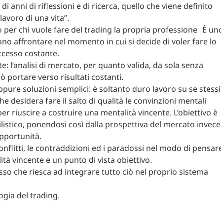
 di anni di riflessioni e di ricerca, quello che viene definito
lavoro di una vita”.
to per chi vuole fare del trading la propria professione È un
no affrontare nel momento in cui si decide di voler fare lo
ccesso costante.
e: l’analisi di mercato, per quanto valida, da sola senza
 portare verso risultati costanti.
ure soluzioni semplici: è soltanto duro lavoro su se stessi
he desidera fare il salto di qualità le convinzioni mentali
r riuscire a costruire una mentalità vincente. L’obiettivo è
listico, ponendosi così dalla prospettiva del mercato invece
opportunità.
i conflitti, le contraddizioni ed i paradossi nel modo di pensar
à vincente e un punto di vista obiettivo.
sso che riesca ad integrare tutto ciò nel proprio sistema
ogia del trading.