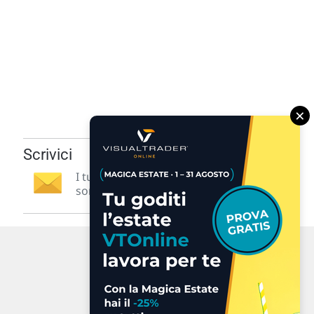
×
Scrivici
I tuoi suggerimenti per noi
sono preziosi e molto utili! »