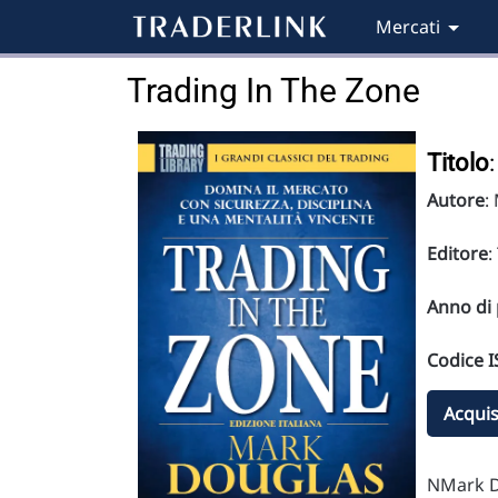
Mercati
Trading In The Zone
Titolo
Autore
:
Editore
:
Anno di 
Codice 
Acquis
NMark Do