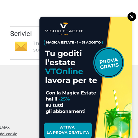
×
Scrivici
I tuoi suggerimenti per noi
sono preziosi e molto utili! »
a LMAX
 dei cookie
.