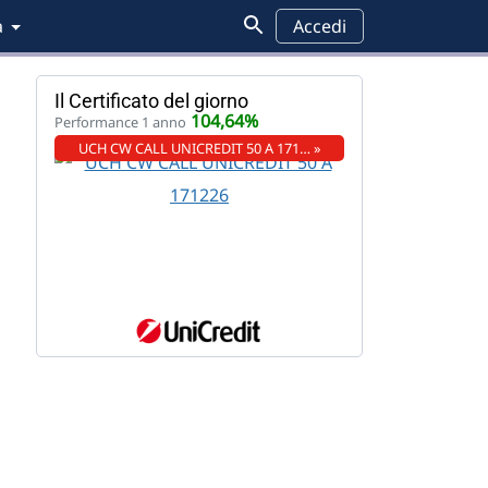
a
Accedi
Il Certificato del giorno
104,64%
Performance 1 anno
UCH CW CALL UNICREDIT 50 A 171… »