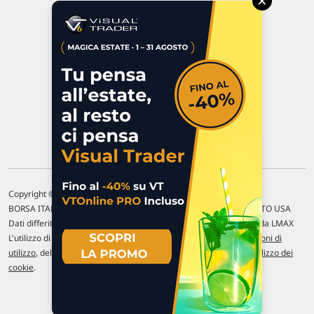
×
47923 Rimini
P.IVA 02 452 460 401
Chi siamo
Commenti e segnalazioni
Contattaci
Copyright © 1996-2026 Traderlink Italia s.r.l.
BORSA ITALIANA Quotazioni di borsa differite di 15 min. / MERCATO USA
Dati differiti di 15 min. (fonte Intrinio) / FOREX Quotazioni fornite da LMAX
L'utilizzo di questo sito implica l'accettazione delle nostre
Condizioni di
utilizzo
, del
Disclaimer MAR
, delle
Politiche sulla privacy
e dell'
Utilizzo dei
cookie
.