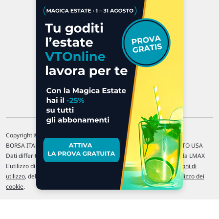
47923 Rimini
P.IVA 02 452 460 401
Chi siamo
Commenti e segnalazioni
Contattaci
Copyright © 1996-2026 Traderlink Italia s.r.l.
BORSA ITALIANA Quotazioni di borsa differite di 15 min. / MERCATO USA
Dati differiti di 15 min. (fonte Intrinio) / FOREX Quotazioni fornite da LMAX
L'utilizzo di questo sito implica l'accettazione delle nostre
Condizioni di
utilizzo
, del
Disclaimer MAR
, delle
Politiche sulla privacy
e dell'
Utilizzo dei
cookie
.