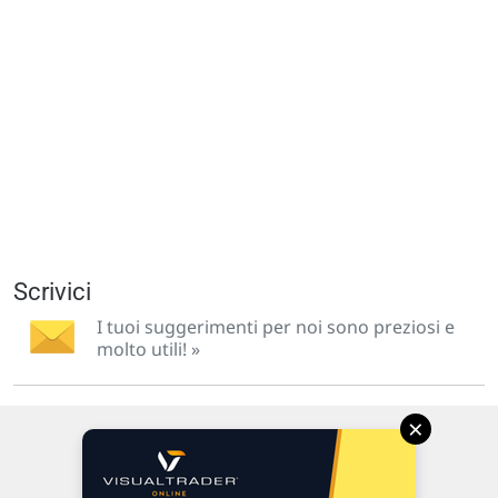
Scrivici
I tuoi suggerimenti per noi sono preziosi e
molto utili! »
×
Via Macanno, 38/A