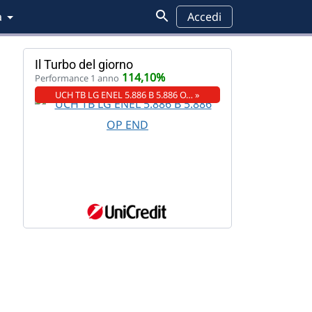
a
Accedi
Il Turbo del giorno
114,10%
Performance 1 anno
UCH TB LG ENEL 5.886 B 5.886 O… »