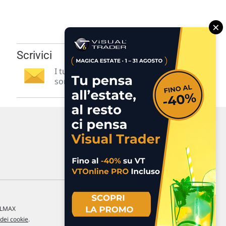
×
Scrivici
I tuoi suggerimenti per noi
sono preziosi e molto utili! »
a LMAX
 dei cookie
.