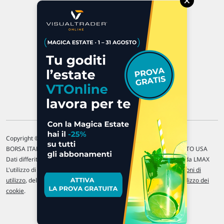
×
47923 Rimini
P.IVA 02 452 460 401
Chi siamo
Commenti e segnalazioni
Contattaci
Copyright © 1996-2026 Traderlink Italia s.r.l.
BORSA ITALIANA Quotazioni di borsa differite di 15 min. / MERCATO USA
Dati differiti di 15 min. (fonte Intrinio) / FOREX Quotazioni fornite da LMAX
L'utilizzo di questo sito implica l'accettazione delle nostre
Condizioni di
utilizzo
, del
Disclaimer MAR
, delle
Politiche sulla privacy
e dell'
Utilizzo dei
cookie
.