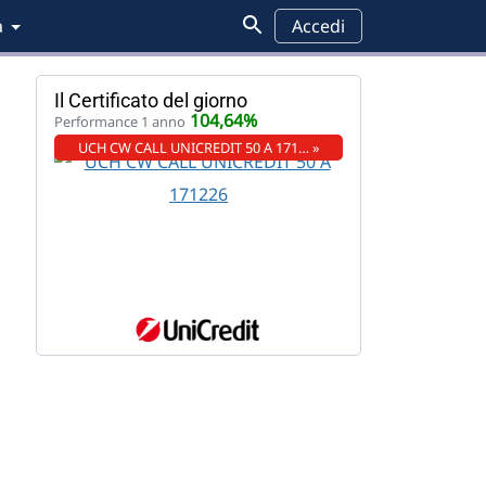
a
Accedi
Il Certificato del giorno
104,64%
Performance 1 anno
UCH CW CALL UNICREDIT 50 A 171… »