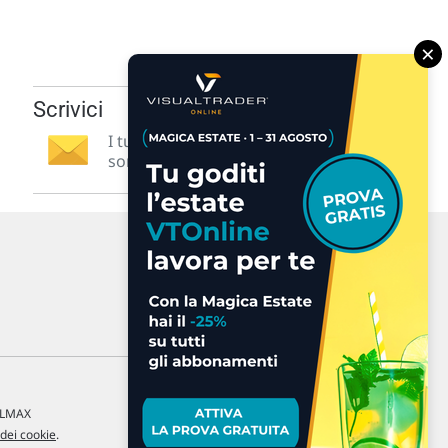
×
Scrivici
I tuoi suggerimenti per noi
sono preziosi e molto utili! »
a LMAX
 dei cookie
.