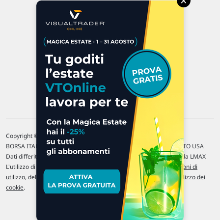
×
47923 Rimini
P.IVA 02 452 460 401
Chi siamo
Commenti e segnalazioni
Contattaci
Copyright © 1996-2026 Traderlink Italia s.r.l.
BORSA ITALIANA Quotazioni di borsa differite di 15 min. / MERCATO USA
Dati differiti di 15 min. (fonte Intrinio) / FOREX Quotazioni fornite da LMAX
L'utilizzo di questo sito implica l'accettazione delle nostre
Condizioni di
utilizzo
, del
Disclaimer MAR
, delle
Politiche sulla privacy
e dell'
Utilizzo dei
cookie
.