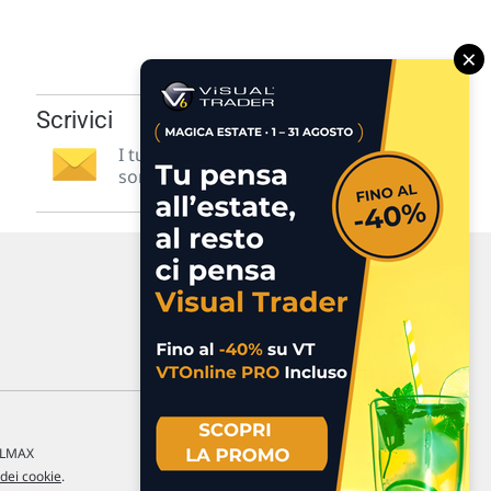
×
Scrivici
I tuoi suggerimenti per noi
sono preziosi e molto utili! »
a LMAX
 dei cookie
.