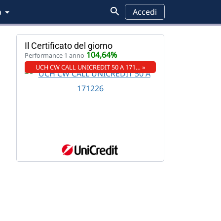
a
Accedi
Il Certificato del giorno
104,64%
Performance 1 anno
UCH CW CALL UNICREDIT 50 A 171… »