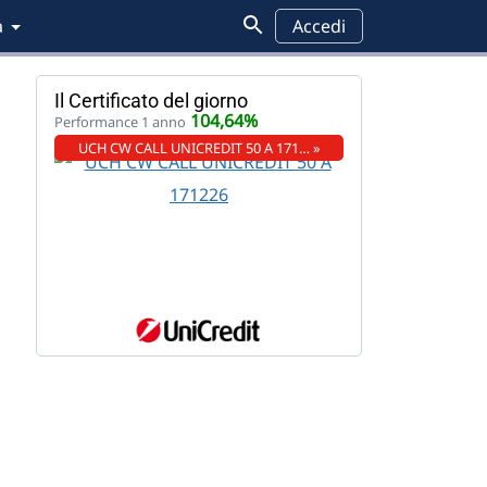
a
Accedi
Il Certificato del giorno
104,64%
Performance 1 anno
UCH CW CALL UNICREDIT 50 A 171… »