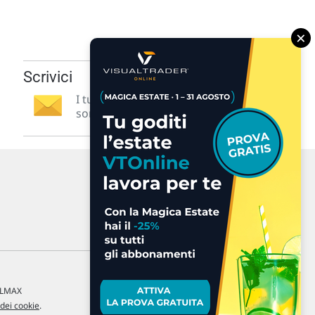
×
Scrivici
I tuoi suggerimenti per noi
sono preziosi e molto utili! »
a LMAX
 dei cookie
.