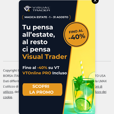
×
47923 Rimini
P.IVA 02 452 460 401
Chi siamo
Commenti e segnalazioni
Contattaci
Copyright © 1996-2026 Traderlink Italia s.r.l.
BORSA ITALIANA Quotazioni di borsa differite di 15 min. / MERCATO USA
Dati differiti di 15 min. (fonte Intrinio) / FOREX Quotazioni fornite da LMAX
L'utilizzo di questo sito implica l'accettazione delle nostre
Condizioni di
utilizzo
, del
Disclaimer MAR
, delle
Politiche sulla privacy
e dell'
Utilizzo dei
cookie
.