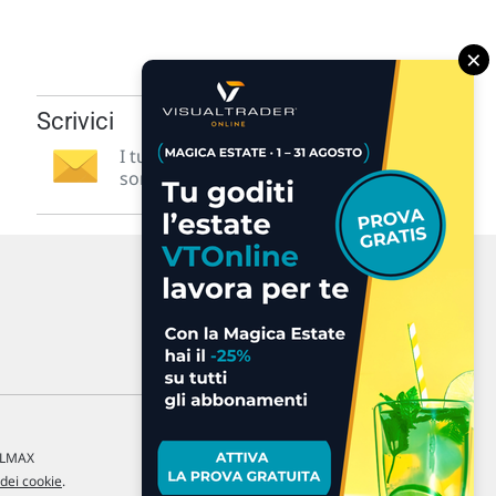
×
Scrivici
I tuoi suggerimenti per noi
sono preziosi e molto utili! »
a LMAX
 dei cookie
.