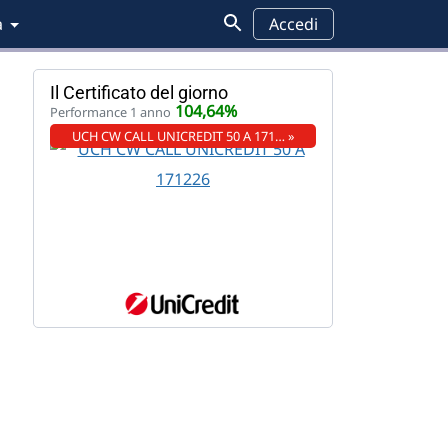
a
Accedi
Il Certificato del giorno
104,64%
Performance 1 anno
UCH CW CALL UNICREDIT 50 A 171… »