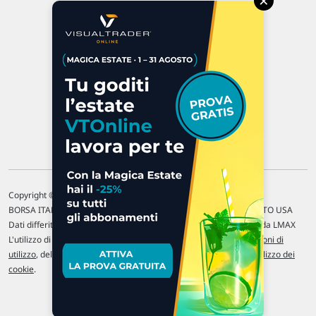
×
47923 Rimini
P.IVA 02 452 460 401
Chi siamo
Commenti e segnalazioni
Contattaci
Copyright © 1996-2026 Traderlink Italia s.r.l.
BORSA ITALIANA Quotazioni di borsa differite di 15 min. / MERCATO USA
Dati differiti di 15 min. (fonte Intrinio) / FOREX Quotazioni fornite da LMAX
L'utilizzo di questo sito implica l'accettazione delle nostre
Condizioni di
utilizzo
, del
Disclaimer MAR
, delle
Politiche sulla privacy
e dell'
Utilizzo dei
cookie
.