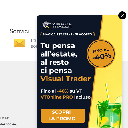
×
Scrivici
I tuoi suggerimenti per noi
sono preziosi e molto utili! »
a LMAX
 dei cookie
.