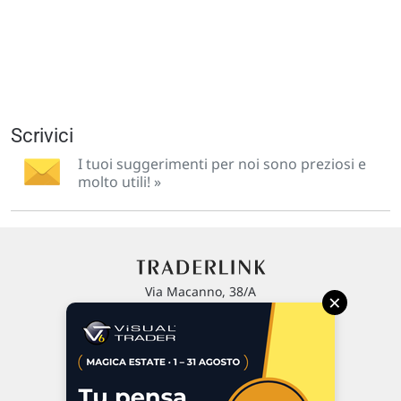
Scrivici
I tuoi suggerimenti per noi sono preziosi e
molto utili! »
Via Macanno, 38/A
×
47923 Rimini
P.IVA 02 452 460 401
Chi siamo