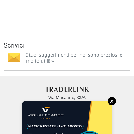
Scrivici
I tuoi suggerimenti per noi sono preziosi e
molto utili! »
Via Macanno, 38/A
×
47923 Rimini
P.IVA 02 452 460 401
Chi siamo