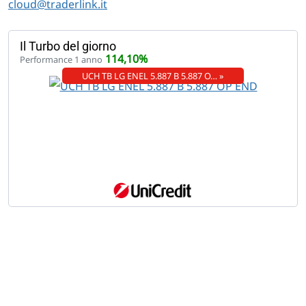
cloud@traderlink.it
Il Turbo del giorno
114,10%
Performance 1 anno
UCH TB LG ENEL 5.887 B 5.887 O… »