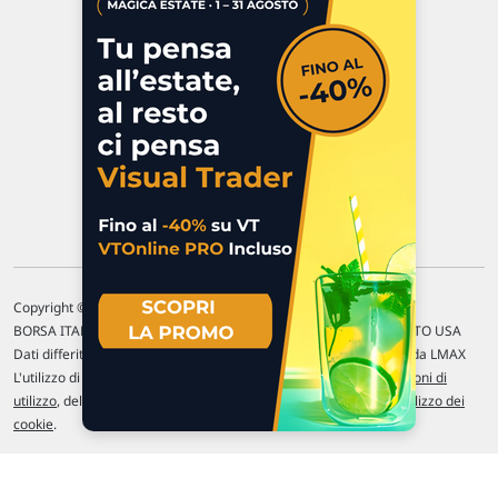
47923 Rimini
P.IVA 02 452 460 401
Chi siamo
Commenti e segnalazioni
Contattaci
Copyright © 1996-2026 Traderlink Italia s.r.l.
BORSA ITALIANA Quotazioni di borsa differite di 15 min. / MERCATO USA
Dati differiti di 15 min. (fonte Intrinio) / FOREX Quotazioni fornite da LMAX
L'utilizzo di questo sito implica l'accettazione delle nostre
Condizioni di
utilizzo
, del
Disclaimer MAR
, delle
Politiche sulla privacy
e dell'
Utilizzo dei
cookie
.