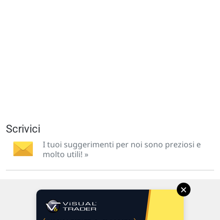
Scrivici
I tuoi suggerimenti per noi sono preziosi e
molto utili! »
×
Via Macanno, 38/A