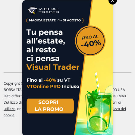
×
47923 Rimini
P.IVA 02 452 460 401
Chi siamo
Commenti e segnalazioni
Contattaci
Copyright © 1996-2026 Traderlink Italia s.r.l.
BORSA ITALIANA Quotazioni di borsa differite di 15 min. / MERCATO USA
Dati differiti di 15 min. (fonte Intrinio) / FOREX Quotazioni fornite da LMAX
L'utilizzo di questo sito implica l'accettazione delle nostre
Condizioni di
utilizzo
, del
Disclaimer MAR
, delle
Politiche sulla privacy
e dell'
Utilizzo dei
cookie
.