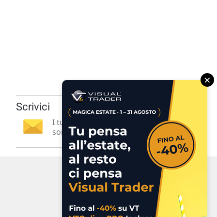
×
Scrivici
I tuoi suggerimenti per noi
sono preziosi e molto utili! »