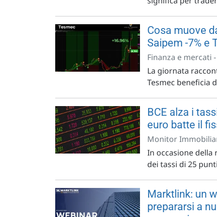
significa per trader 
Cosa muove dav
Saipem -7% e 
Finanza e mercati 
La giornata raccont
Tesmec beneficia del
BCE alza i tassi
euro batte il fi
Monitor Immobiliar
In occasione della 
dei tassi di 25 punt
Marktlink: un w
prepararsi a nu