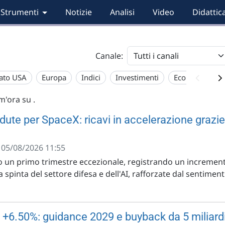
Strumenti
Notizie
Analisi
Video
Didattic
Canale:
ato USA
Europa
Indici
Investimenti
Economia
im'ora su
.
dute per SpaceX: ricavi in accelerazione grazie
- 05/08/2026 11:55
 un primo trimestre eccezionale, registrando un incremen
la spinta del settore difesa e dell'AI, rafforzate dal sentiment
a +6.50%: guidance 2029 e buyback da 5 miliardi