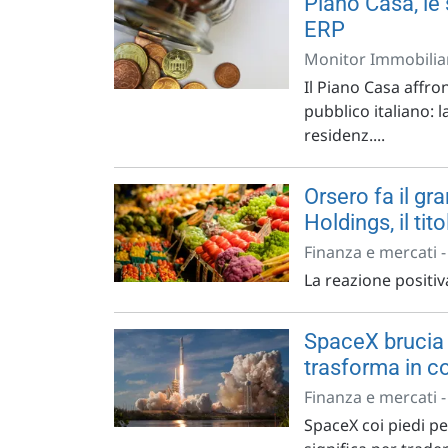
Piano Casa, le 
ERP
Monitor Immobiliar
Il Piano Casa affro
pubblico italiano: l
residenz....
Orsero fa il gr
Holdings, il tit
Finanza e mercati 
La reazione positiv
SpaceX brucia ol
trasforma in co
Finanza e mercati 
SpaceX coi piedi pe