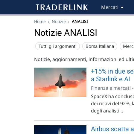
Mercati
Home
›
Notizie
›
ANALISI
Notizie ANALISI
Tutti gli argomenti
Borsa Italiana
Merc
Notizie, aggiornamenti, informazioni ed ult
+15% in due se
a Starlink e AI
Finanza e mercati 
SpaceX ha concluso
dei ricavi del 92%, 
degli analisti ..
Airbus scatta 