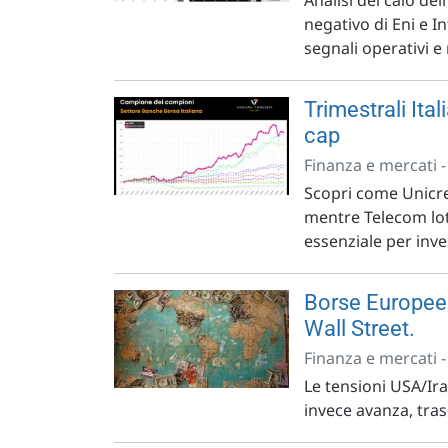
Analisi del calo dell
negativo di Eni e I
segnali operativi 
Trimestrali Ital
cap
Finanza e mercati 
Scopri come Unicre
mentre Telecom lot
essenziale per inves
Borse Europee i
Wall Street.
Finanza e mercati 
Le tensioni USA/Ir
invece avanza, trasc