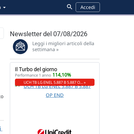
a
Accedi
Newsletter del 07/08/2026
Leggi i migliori articoli della
Pensioni
Analisi grafica
Wall Street
Federal Reserve
settimana »
Il Turbo del giorno
114,10%
Performance 1 anno
UCH TB LG ENEL 5.887 B 5.887 O… »
to
.