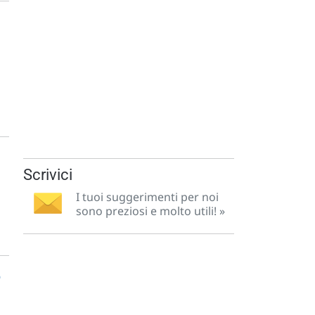
Scrivici
I tuoi suggerimenti per noi
sono preziosi e molto utili! »
6