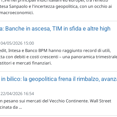
'1,9% nei principali indici italiani ed europei, tra l'effetto
ntesa Sanpaolo e l'incertezza geopolitica, con un occhio ai
e macroeconomici.
ia: Banche in ascesa, TIM in sfida e altre high
- 04/05/2026 15:00
dit, Intesa e Banco BPM hanno raggiunto record di utili,
ta con debiti e costi crescenti – una panoramica trimestral
titori e mercati finanziari.
n bilico: la geopolitica frena il rimbalzo, avanz
- 22/04/2026 16:54
an pesano sui mercati del Vecchio Continente. Wall Street
inata da ...