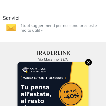
Scrivici
I tuoi suggerimenti per noi sono preziosi e
molto utili! »
Via Macanno, 38/A
×
47923 Rimini
P.IVA 02 452 460 401
Chi siamo
Commenti e segnalazioni
Contattaci