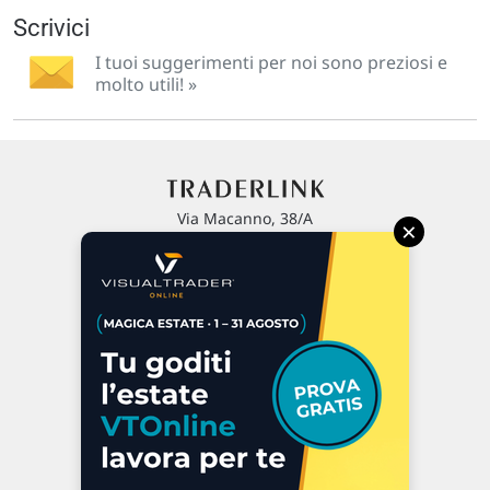
Scrivici
I tuoi suggerimenti per noi sono preziosi e
molto utili! »
Via Macanno, 38/A
×
47923 Rimini
P.IVA 02 452 460 401
Chi siamo
Commenti e segnalazioni
Contattaci