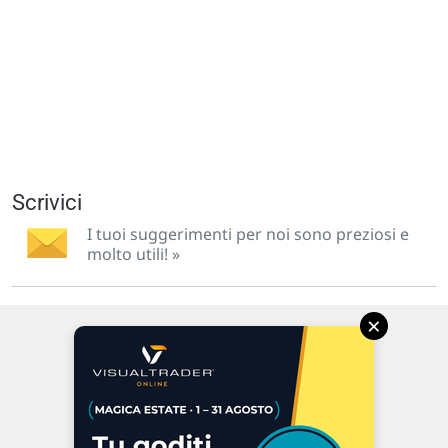
Scrivici
I tuoi suggerimenti per noi sono preziosi e
molto utili! »
×
Via Macanno, 38/A
47923 Rimini
P.IVA 02 452 460 401