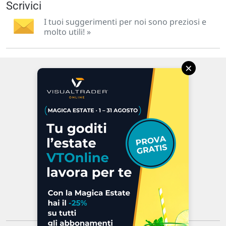
Scrivici
I tuoi suggerimenti per noi sono preziosi e
molto utili! »
×
Via Macanno, 38/A
47923 Rimini
P.IVA 02 452 460 401
Chi siamo
Commenti e segnalazioni
Contattaci