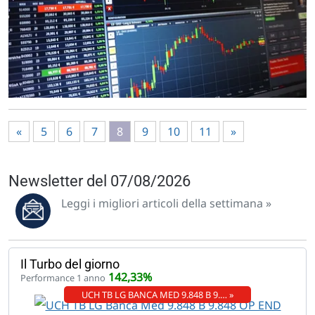
«
5
6
7
8
9
10
11
»
Newsletter del 07/08/2026
Leggi i migliori articoli della settimana »
Il Turbo del giorno
142,33%
Performance 1 anno
UCH TB LG BANCA MED 9.848 B 9.… »