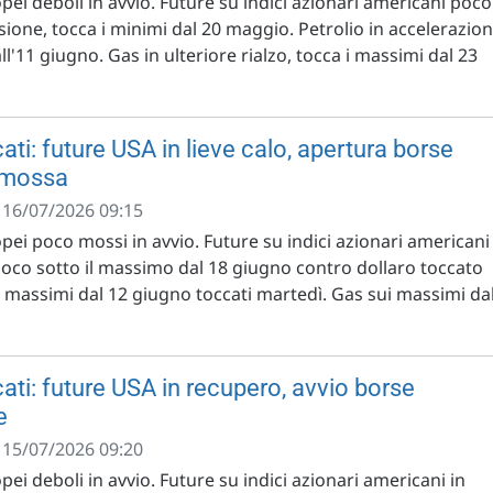
opei deboli in avvio. Future su indici azionari americani poco
sione, tocca i minimi dal 20 maggio. Petrolio in accelerazion
ll'11 giugno. Gas in ulteriore rialzo, tocca i massimi dal 23
ti: future USA in lieve calo, apertura borse
 mossa
- 16/07/2026 09:15
opei poco mossi in avvio. Future su indici azionari americani
 poco sotto il massimo dal 18 giugno contro dollaro toccato
o i massimi dal 12 giugno toccati martedì. Gas sui massimi da
ati: future USA in recupero, avvio borse
e
- 15/07/2026 09:20
pei deboli in avvio. Future su indici azionari americani in