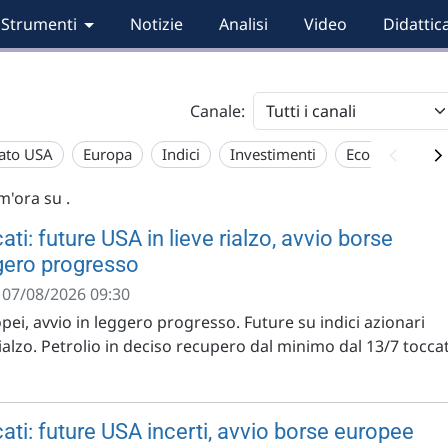
Strumenti
Notizie
Analisi
Video
Didattic
Canale:
ato USA
Europa
Indici
Investimenti
Economia
im'ora su
.
ti: future USA in lieve rialzo, avvio borse
gero progresso
- 07/08/2026 09:30
opei, avvio in leggero progresso. Future su indici azionari
rialzo. Petrolio in deciso recupero dal minimo dal 13/7 tocca
ati: future USA incerti, avvio borse europee