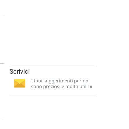
Scrivici
I tuoi suggerimenti per noi
sono preziosi e molto utili! »