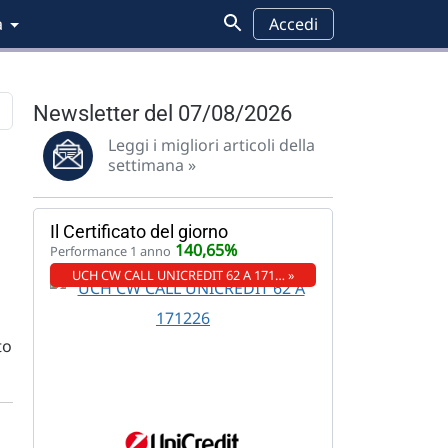
a
Accedi
Newsletter del 07/08/2026
Leggi i migliori articoli della
Pensioni
Analisi grafica
Wall Street
Federal Reserve
settimana »
Il Certificato del giorno
140,65%
Performance 1 anno
UCH CW CALL UNICREDIT 62 A 171… »
to