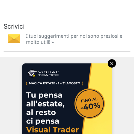
Scrivici
I tuoi suggerimenti per noi sono preziosi e
molto utili! »
×
Via Macanno, 38/A
47923 Rimini
P.IVA 02 452 460 401
Chi siamo
Commenti e segnalazioni
Contattaci