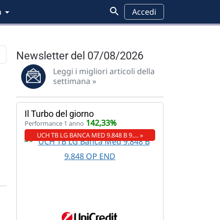
a
Accedi
Newsletter del 07/08/2026
Leggi i migliori articoli della
Pensioni
Analisi grafica
Wall Street
Federal Reserve
settimana »
Il Turbo del giorno
142,33%
Performance 1 anno
UCH TB LG BANCA MED 9.848 B 9.… »