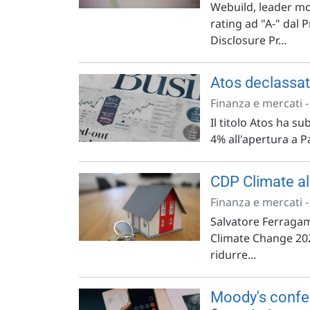
Webuild, leader mo
rating ad "A-" dal
Disclosure Pr...
Atos declassat
Finanza e mercati 
Il titolo Atos ha s
4% all'apertura a Pa
CDP Climate alz
Finanza e mercati 
Salvatore Ferragam
Climate Change 202
ridurre...
Moody's confer