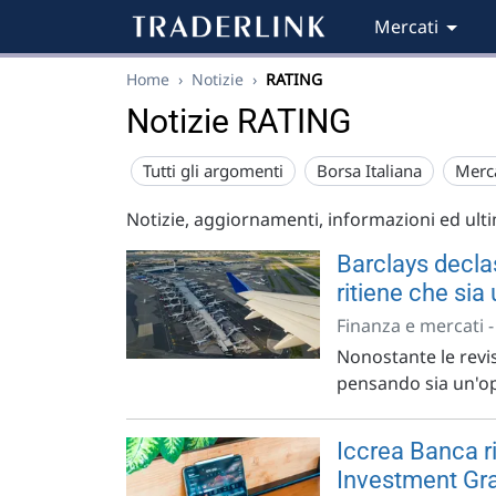
Mercati
Home
›
Notizie
›
RATING
Notizie RATING
Tutti gli argomenti
Borsa Italiana
Merc
Notizie, aggiornamenti, informazioni ed ult
Barclays decla
ritiene che sia
Finanza e mercati 
Nonostante le revi
pensando sia un'op
Iccrea Banca ri
Investment Gr