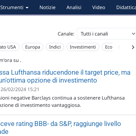
Strumenti
Notizie
Analisi
Video
Didattic
Canale:
ato USA
Europa
Indici
Investimenti
Economia
im'ora su
.
ssa Lufthansa riducendone il target price, ma
 un'ottima opzione di investimento
- 26/02/2024 15:21
sioni negative Barclays continua a sostenere Lufthansa
zione di investimento vantaggiosa.
ceve rating BBB- da S&P, raggiunge livello
ade