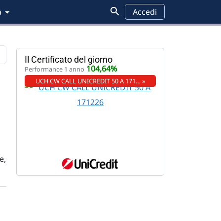
a
Accedi
Il Certificato del giorno
104,64%
Performance 1 anno
Pensioni
Analisi grafica
Wall Street
Federal Reserve
UCH CW CALL UNICREDIT 50 A 171… »
e,