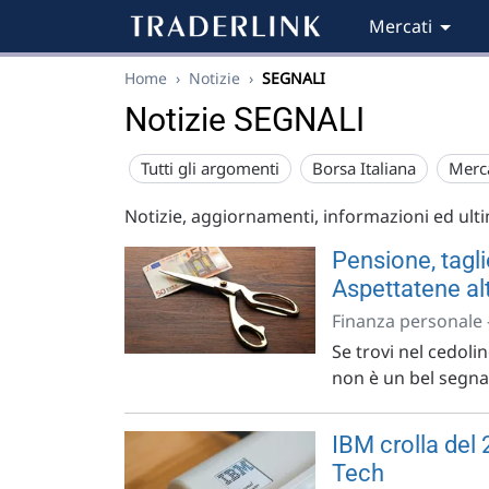
Mercati
Home
›
Notizie
›
SEGNALI
Notizie SEGNALI
Tutti gli argomenti
Borsa Italiana
Merc
Notizie, aggiornamenti, informazioni ed ult
Pensione, tagli
Aspettatene al
Finanza personale 
Se trovi nel cedoli
non è un bel segna
IBM crolla del
Tech