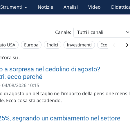
Strumenti
Notizie
Analisi
Video
Didattic
Canale:
ato USA
Europa
Indici
Investimenti
Economia
im'ora su
.
o a sorpresa nel cedolino di agosto?
tri: ecco perché
- 04/08/2026 10:15
no di agosto un bel taglio nell'importo della pensione mensil
le. Ecco cosa sta accadendo.
 25%, segnando un cambiamento nel settore