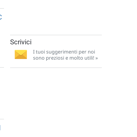
C
Scrivici
I tuoi suggerimenti per noi
sono preziosi e molto utili! »
l