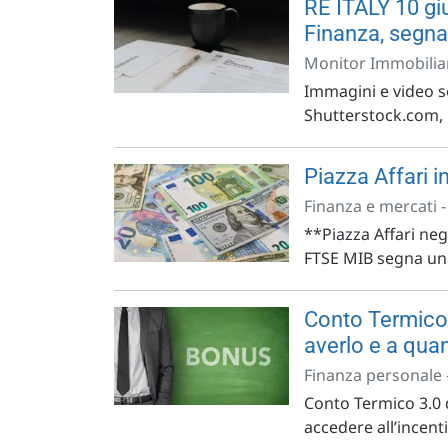
RE ITALY 10 gi
Finanza, segna
Monitor Immobiliar
Immagini e video so
Shutterstock.com, r
Piazza Affari in
Finanza e mercati 
**Piazza Affari nega
FTSE MIB segna un ca
Conto Termico 
averlo e a qu
Finanza personale 
Conto Termico 3.0 
accedere all’incen