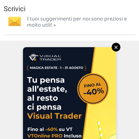
Scrivici
I tuoi suggerimenti per noi sono preziosi e
molto utili! »
×
Via Macanno, 38/A
47923 Rimini
P.IVA 02 452 460 401
Chi siamo
Commenti e segnalazioni
Contattaci