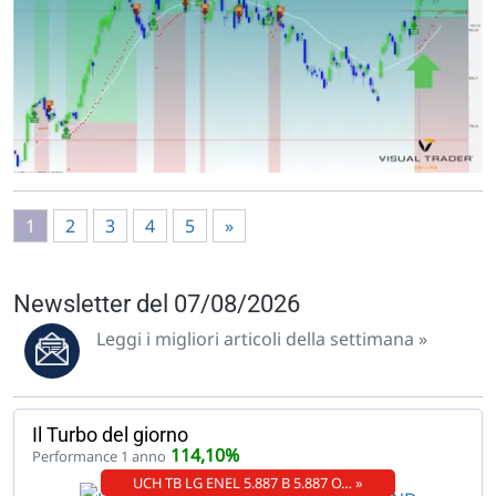
1
2
3
4
5
»
Newsletter del 07/08/2026
Leggi i migliori articoli della settimana »
Il Turbo del giorno
114,10%
Performance 1 anno
UCH TB LG ENEL 5.887 B 5.887 O… »