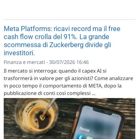
Meta Platforms: ricavi record ma il free
cash flow crolla del 91%. La grande
scommessa di Zuckerberg divide gli
investitori.
Finanza e mercati - 30/07/2026 16:46
Il mercato si interroga: quando il capex AI si
trasformerà in valore per gli azionisti? Come analizzare
in poco tempo il comportamento di META, dopo la
pubblicazione di conti così complessi ...