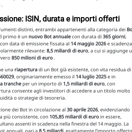
o
.
ssione: ISIN, durata e importi offerti
rumenti distinti, entrambi appartenenti alla categoria dei
Bo
 Il primo è un
nuovo Bot annuale
con durata di
365 giorni
,
 con data di emissione fissata al
14 maggio 2026
e scadenza
icolarmente rilevante:
8,5 miliardi di euro
, a cui si aggiunge 
vvero
850 milioni di euro
.
che una
riapertura
di un Bot già esistente, con vita residua di
660029
, originariamente emesso il
14 luglio 2025
e in
za tranche
per un importo di
1,5 miliardi di euro
, con
rtura consente agli investitori di accedere a un titolo molto
uidità o strategie di tesoreria.
ione dei Bot in circolazione al
30 aprile 2026
, evidenziando
ta più consistente, con
105,85 miliardi di euro
in essere,
risultano assenti in scadenza nella finestra del 14 maggio. La
ot annuali, pari a
8,5 miliardi
, esattamente l’importo offert