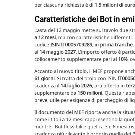
per ciascuna richiesta è di
1,5 milioni di eur
Caratteristiche dei Bot in emi
L’asta del 12 maggio mette sul tavolo due st
a 12 mesi
, ma con caratteristiche differenti.
codice
ISIN IT0005709289
, in
prima tranche
,
al
14 maggio 2027
. L’importo offerto è part
collocamento supplementare pari al
10%
, o
Accanto al nuovo titolo, il MEF propone an
61 giorni
. Si tratta del titolo con ISIN
IT0005
scadenza il
14 luglio 2026
, ora offerto in
ter
supplementare da
150 milioni
. Questa riape
breve, utile per esigenze di parcheggio di liq
Il documento del MEF riporta anche la situaz
come i titoli a 12 mesi rappresentino la quo
mentre i Bot flessibili e quelli a 3 e 6 mesi 
scadenza più rilevante è proprio quella dei B