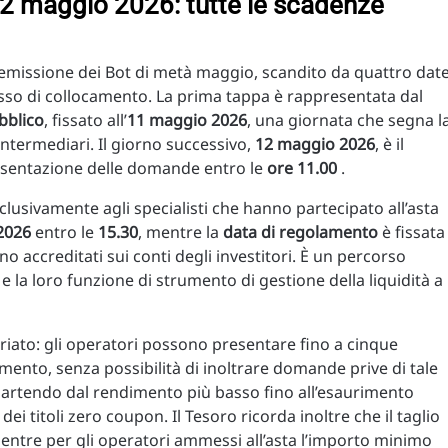
 12 maggio 2026: tutte le scadenze
l’emissione dei Bot di metà maggio, scandito da quattro dat
sso di collocamento. La prima tappa è rappresentata dal
bblico
, fissato all’
11 maggio 2026
, una giornata che segna l
 intermediari. Il giorno successivo,
12 maggio 2026
, è il
resentazione delle domande entro le
ore 11.00
.
lusivamente agli specialisti che hanno partecipato all’asta
2026
entro le
15.30
, mentre la
data di regolamento
è fissata
anno accreditati sui conti degli investitori. È un percorso
e la loro funzione di strumento di gestione della liquidità a
riato: gli operatori possono presentare fino a cinque
imento, senza possibilità di inoltrare domande prive di tale
partendo dal rendimento più basso fino all’esaurimento
dei titoli zero coupon. Il Tesoro ricorda inoltre che il taglio
mentre per gli operatori ammessi all’asta l’importo minimo