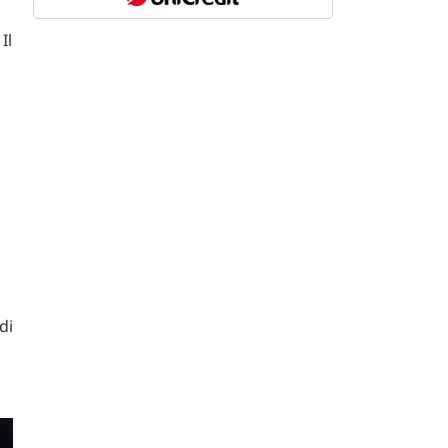
Il
di