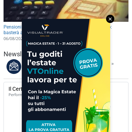
×
Pensioni minime 2027, in vista un ritocco di 18 euro:
basterà a coprire le spese?
06/08/2026 10:15
Newsletter del 07/08/2026
Leggi i migliori articoli della settimana »
Il Certificato del giorno
140,65%
Performance 1 anno
UCH CW CALL UNICREDIT 62 A 171… »