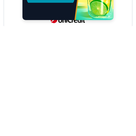
Scrivici
I tuoi suggerimenti per noi sono preziosi e
molto utili! »