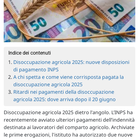
Indice dei contenuti
Disoccupazione agricola 2025: nuove disposizioni
di pagamento INPS
A chi spetta e come viene corrisposta pagata la
disoccupazione agricola 2025
Ritardi nei pagamenti della disoccupazione
agricola 2025: dove arriva dopo il 20 giugno
Disoccupazione agricola 2025 dietro l'angolo. L’INPS ha
recentemente avviato ulteriori pagamenti dell’indennità
destinata ai lavoratori del comparto agricolo. Archiviate
le prime erogazioni, l'istituto ha autorizzato due nuove