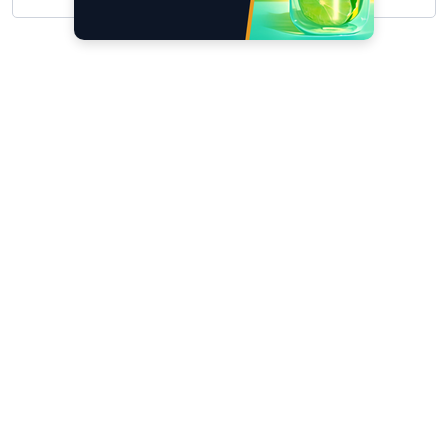
Scrivici
I tuoi suggerimenti per noi sono preziosi e
molto utili! »