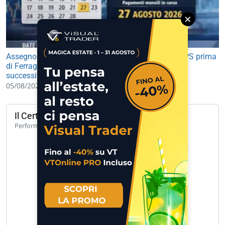
×
Assegno di Inclusione agosto 2026, pagamento INPS prima
di Ferragosto: ecco le date e il calendario dei mesi
successivi
05/08/2026 07:00
Il Certificato del giorno
104,64%
Performance 1 anno
UCH CW CALL UNICREDIT 50 A 171… »