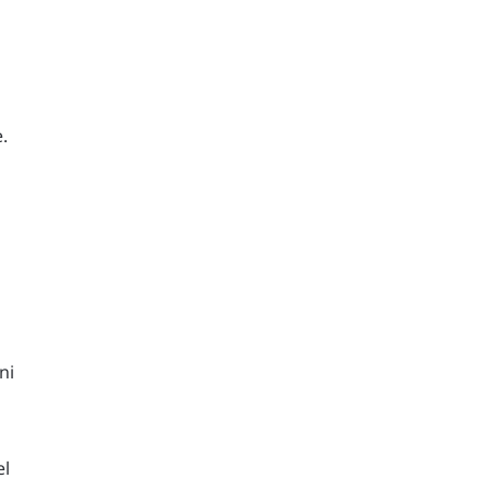
.
i
ni
el