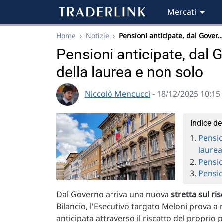
Mercati
Home
›
Notizie
›
Pensioni anticipate, dal Gover
Pensioni anticipate, dal G
della laurea e non solo
Niccolò Mencucci
- 18/12/2025 10:15
Indice de
Pensio
laurea
Pensio
Pensio
Dal Governo arriva una nuova
stretta sul ri
Bilancio, l'Esecutivo targato Meloni prova a r
anticipata attraverso il riscatto del proprio 