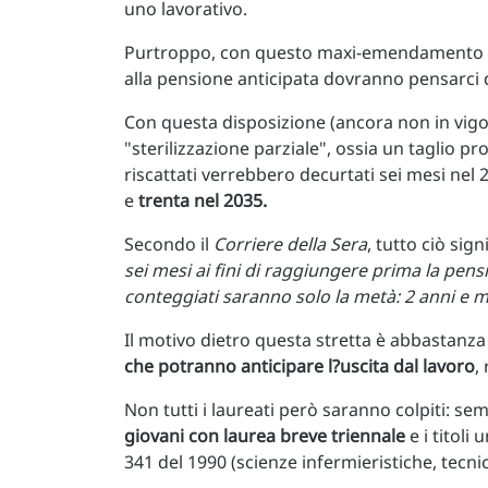
uno lavorativo.
Purtroppo, con questo maxi-emendamento 
alla pensione anticipata dovranno pensarci d
Con questa disposizione (ancora non in vigor
"sterilizzazione parziale", ossia un taglio pro
riscattati verrebbero decurtati sei mesi nel 
e
trenta nel 2035.
Secondo il
Corriere della Sera
, tutto ciò sign
sei mesi ai fini di raggiungere prima la pens
conteggiati saranno solo la metà: 2 anni e 
Il motivo dietro questa stretta è abbastanza
che potranno anticipare l?uscita dal lavoro
,
Non tutti i laureati però saranno colpiti: se
giovani con laurea breve triennale
e i titoli
341 del 1990 (scienze infermieristiche, tecnic