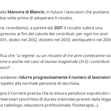
alla
Manovra di Bilancio
, in futuro i lavoratori che puntano
ue volte prima di adoperare il riscatto.
e, ricordiamo), a partire dal
2031
il riscatto subirà una
gressivo ai fini del calcolo dei contributi: per ogni tre anni
2031, dodici nel 2032, diciotto nel 2033, ventiquattro nel 203
ifica che "
a regime, su un riscatto di tre anni conteranno so
ione e anche nel caso di laurea magistrale (3+2) i contributi
mezzo
".
 evidente:
ridurre progressivamente il numero di lavoratori
 rispetto alla normale pensione di vecchiaia.
mpre il Corriere precisa che la misura penalizza soprattutto i
 universitari (anch?essi di durata triennale) previsti dalla legg
o radiologo, educatore professionale, fisioterapia...).