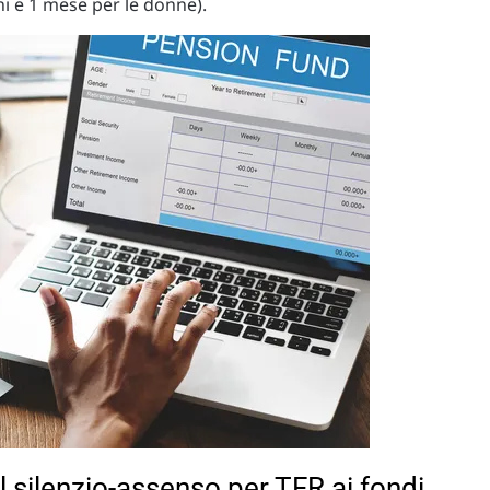
ni e 1 mese per le donne).
l silenzio-assenso per TFR ai fondi