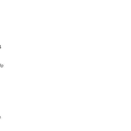
4
lo
e