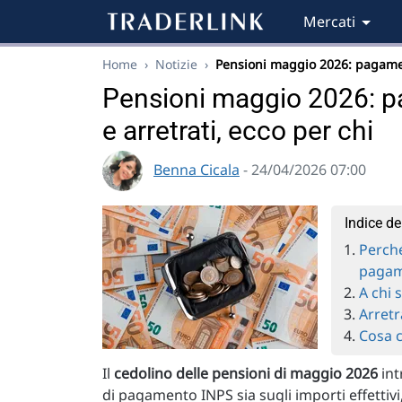
Mercati
Home
›
Notizie
›
Pensioni maggio 2026: pagam
Pensioni maggio 2026: pa
e arretrati, ecco per chi
Benna Cicala
- 24/04/2026 07:00
Indice de
Perché
pagam
A chi 
Arret
Cosa c
Il
cedolino delle pensioni di maggio 2026
int
di pagamento INPS sia sugli importi effettiv