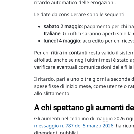
ritardo automatico delle erogazioni.
Le date da considerare sono le seguenti:
sabato 2 maggio
: pagamento per chi h
Italiane
. Gli uffici saranno aperti solo l
l
unedì 4 maggio
: accredito per chi rice
Per chi
ritira in contanti
resta valido il siste
affollati, anche se negli ultimi mesi è stato
verificare eventuali comunicazioni della filia
Il ritardo, pari a uno o tre giorni a seconda
spese fisse di inizio mese, come utenze o r
allo slittamento.
A chi spettano gli aumenti de
Gli aumenti nel cedolino di maggio 2026 rigu
messaggio n. 787 del 5 marzo 2026
, ha ric
dipendenti pubblici.