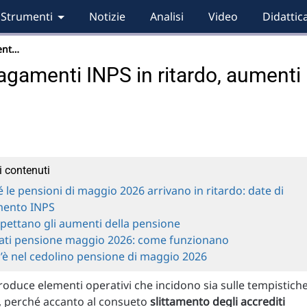
Strumenti
Notizie
Analisi
Video
Didattic
ent…
gamenti INPS in ritardo, aumenti
i contenuti
 le pensioni di maggio 2026 arrivano in ritardo: date di
ento INPS
spettano gli aumenti della pensione
rati pensione maggio 2026: come funzionano
’è nel cedolino pensione di maggio 2026
roduce elementi operativi che incidono sia sulle tempistich
i, perché accanto al consueto
slittamento degli accrediti