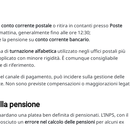
a
conto corrente postale
o ritira in contanti presso
Poste
a mattina, generalmente fino alle ore 12:30;
ve la pensione su
conto corrente bancario
.
ma di
turnazione alfabetica
utilizzato negli uffici postali più
 applicato con minore rigidità. È comunque consigliabile
le di riferimento.
 del canale di pagamento, può incidere sulla gestione delle
ate. Non sono previste compensazioni o maggiorazioni lega
lla pensione
ardano una platea ben definita di pensionati. L’INPS, con il
onosciuto un
errore nel calcolo delle pensioni
per alcuni ex