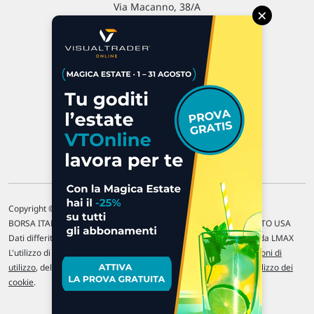
Via Macanno, 38/A
×
47923 Rimini
P.IVA 02 452 460 401
Chi siamo
Commenti e segnalazioni
Contattaci
Copyright © 1996-2026 Traderlink Italia s.r.l.
BORSA ITALIANA Quotazioni di borsa differite di 15 min. / MERCATO USA
Dati differiti di 15 min. (fonte Intrinio) / FOREX Quotazioni fornite da LMAX
L'utilizzo di questo sito implica l'accettazione delle nostre
Condizioni di
utilizzo
, del
Disclaimer MAR
, delle
Politiche sulla privacy
e dell'
Utilizzo dei
cookie
.